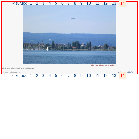
< zurück
1
2
3
4
5
6