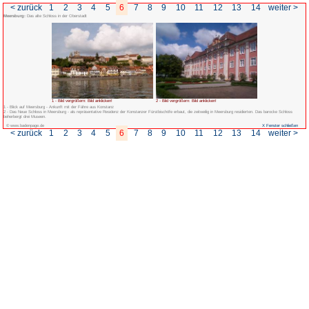
< zurück
1
2
3
4
5
6
7
Meersburg:
Das alte Schloss in der Oberstadt
1 - Bild vergrößern: Bild anklicken!
1 - Blick auf Meersburg - Ankunft mit der Fähre aus Konstanz
2 - Das Neue Schloss in Meersburg - als repräsentative Residenz der Konstanzer F
beherbergt drei Museen.
© www.badenpage.de
< zurück
1
2
3
4
5
6
7