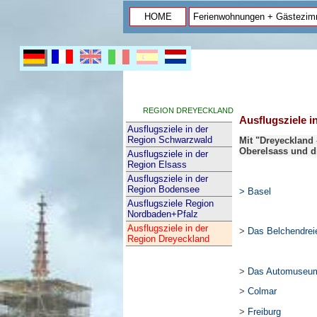
HOME
Ferienwohnungen + Gästezim
REGION DREYECKLAND
Ausflugsziele i
Ausflugsziele in der
Region Schwarzwald
Mit "Dreyeckland
Oberelsass und d
Ausflugsziele in der
Region Elsass
Ausflugsziele in der
Region Bodensee
> Basel
Ausflugsziele Region
Nordbaden+Pfalz
Ausflugsziele in der
>
Das Belchendrei
Region Dreyeckland
>
Das Automuseum 
>
Colmar
>
Freiburg