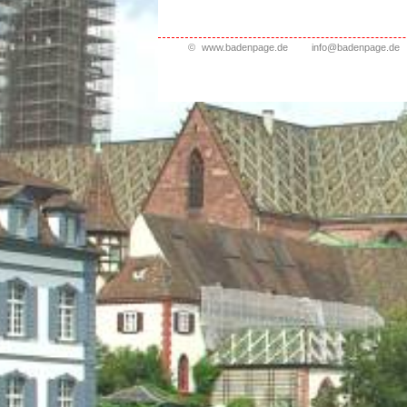
©
www.badenpage.de
info@badenpage.de