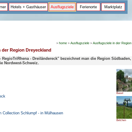
mer
Hotels + Gasthäuser
Ausflugsziele
Ferienorte
Marktplatz
>
home
>
Ausflugsziele
>
Ausflugsziele in der Regio
n der Region Dreyeckland
 - RegioTriRhena - Dreiländereck" bezeichnet man die Region Südbaden,
ie Nordwest-Schweiz.
Basel
eck
Collection Schlumpf - in Mülhausen
Belchen