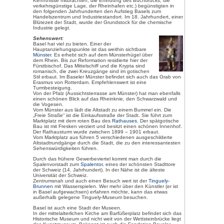
Bilderschau: Bild anklicken!
Basel, am Rhein gelegen und Gr
sich die Schweiz, Deutschland u
Basel ist die drittgrößte Stadt 
Einwohnern und sowohl bedeute
auch Kunststadt.
Ein Blick in die Geschich
500 v. Christus siedelten sich di
bauten die Römer in der Nähe ei
Alemannen, 740 wurde Basel Bi
gehörte die Stadt zum Heiligen
einem Fürstbischof regiert. Mit
Jahr 1019 begonnen. Von 1431 b
Stadt. 1501 trat Basel der Eidg
sich in der Stadt die Reformati