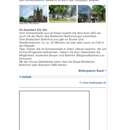
(wie z.B. der Zuzug von Hugeno
Kenntnisse mitbrachten, die Erf
verkehrsgünstige Lage, der Rhei
den folgenden Jahrhunderten d
Handelszentrum und Industriesta
Blütezeit der Stadt, wurde der 
Industrie gelegt.
Sehenswert:
Basel hat viel zu bieten. Einer d
Hauptanziehungspunkte ist das 
Münster
. Es erhebt sich auf de
dem Rhein. Bis zur Reformation r
Fürstbischof. Das Mittelschiff un
romanisch, die zwei Kreuzgänge
Stil erbaut. Im Baseler Münster
Erasmus von Rotterdam. Empfehl
Turmbesteigung.
Von der Pfalz (Aussichtsterrass