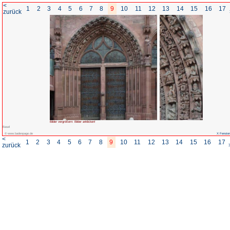
<
1
2
3
4
5
6
7
8
zurück