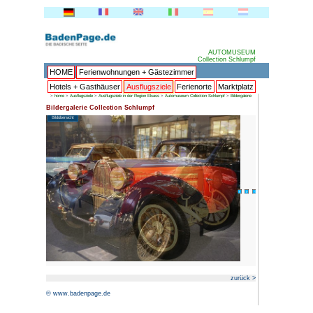
HOME
Ferienwohnungen + 
Hotels + Gasthäuser
Ausflu
>
home
>
Ausflugsziele
>
Ausflugsziele in der Region E
Bildergalerie Collection Schlum
Bildübersicht