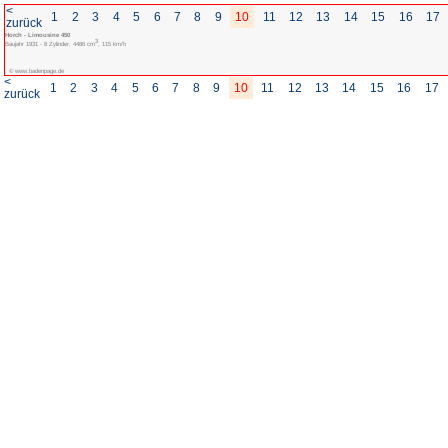
<
1
2
3
4
5
6
7
8
zurück
Horch - Limousine 450
3
Baujahr 1931 - 8 Zylinder, 4486 cm
, 115 km/h
© www.badenpage.de
<
1
2
3
4
5
6
7
8
zurück