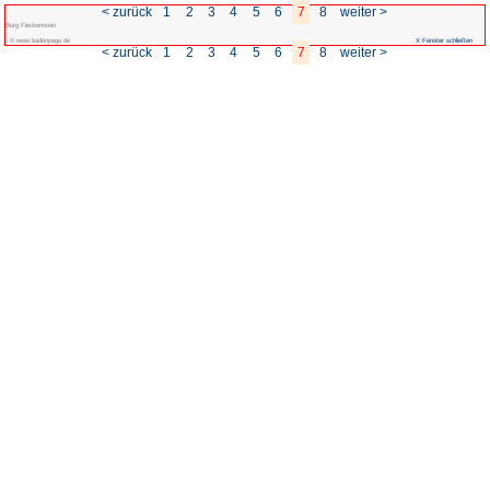
< zurück
1
2
3
Burg Fleckenstein
© www.badenpage.de
< zurück
1
2
3