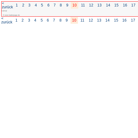
<
1
2
3
4
5
6
7
8
zurück
Colmar
© www.badenpage.de
<
1
2
3
4
5
6
7
8
zurück