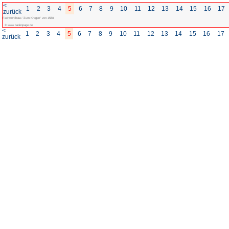
<
1
2
3
4
5
6
7
8
zurück
Fachwerkhaus "Zum Kragen" von 1588
© www.badenpage.de
<
1
2
3
4
5
6
7
8
zurück