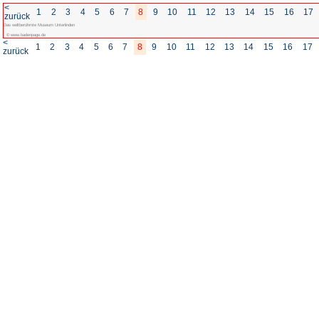
<
1
2
3
4
5
6
7
8
zurück
Das weltberühmte Museum Unterlinden
© www.badenpage.de
<
1
2
3
4
5
6
7
8
zurück