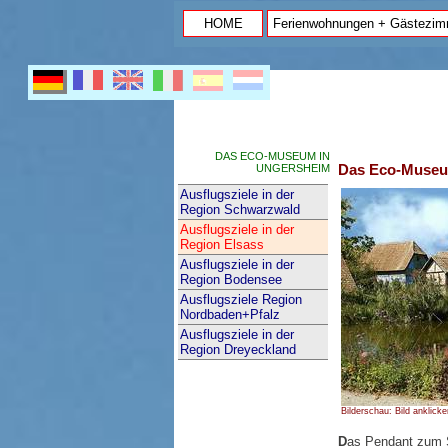
HOME
Ferienwohnungen + Gästezim
DAS ECO-MUSEUM IN
Das Eco-Museum
UNGERSHEIM
Ausflugsziele in der
Region Schwarzwald
Ausflugsziele in der
Region Elsass
Ausflugsziele in der
Region Bodensee
Ausflugsziele Region
Nordbaden+Pfalz
Ausflugsziele in der
Region Dreyeckland
Bilderschau: Bild anklicke
D
as Pendant zum S