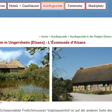
mer
Hotels + Gasthäuser
Ausflugsziele
Ferienorte
Marktplatz
>
home
>
Ausflugsziele
>
Ausflugsziele in der Region Elsass
 in Ungersheim (Elsass) - L'Écomusée d'Alsace
n!
chwarzwälder Freilichtmuseum Vogtsbauernhof ist auf der anderen Seite de