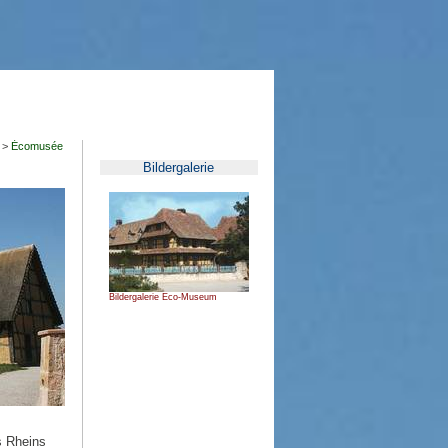
>
Écomusée
Bildergalerie
Bildergalerie Eco-Museum
s Rheins