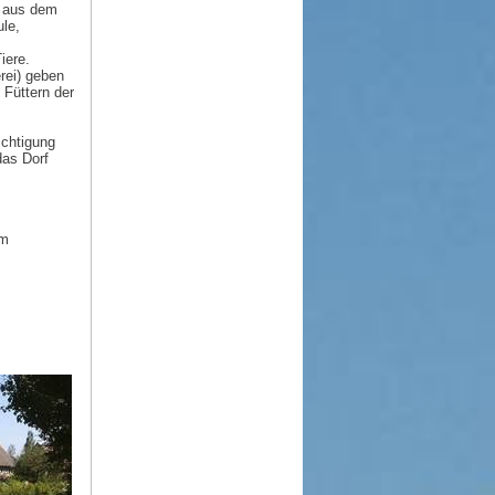
d aus dem
le,
iere.
rei) geben
 Füttern der
ichtigung
das Dorf
im