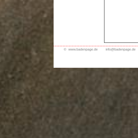
©
www.badenpage.de
info@badenpage.de