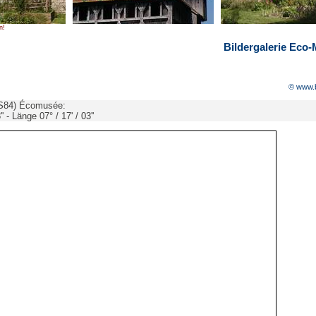
n!
Bildergalerie Eco
© www.
84) Écomusée:
'' - Länge 07° / 17' / 03''