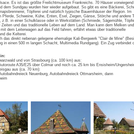
sace. Es ist das größte Freilichtmuseum Frankreichs. 70 Häuser vorwiegen
d dem Sundgau wurden hier wieder aufgebaut. So gibt es eine Bäckerei, Schu
psbrennerei, Töpferei und natürlich typische Bauernhäuser der Region. Im
 Pferde, Schweine, Kühe, Enten, Esel, Ziegen, Gänse, Störche und andere T
, z.B. in einer Schulklasse oder in Werkstätten (Schmiede, Sägemühle, Töpfe
re Zeiten und das traditionelle Leben auf dem Land. Man kann dem Melken und
it dem Leiterwagen auf das Feld fahren, erfährt etwas über traditionelle
nd die Kelterei.
h das direkt nebenan gelegene ehemalige Kali-Bergwerk "Clair de Mine" (Bes
eg in einen 500 m langen Schacht, Multimedia Rundgang). Ein Zug verbindet 
in:
warzwald und von Strasbourg (ca. 100 km) aus:
 Autoroute A35/E25 über Colmar und noch ca. 25 km bis Ensisheim/Ungershe
eisgau aus (ca. 70 km):
Autobahndreieck Neuenburg, Autobahndreieck Ottmarsheim, dann
heim