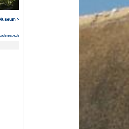
-Museum >
badenpage.de