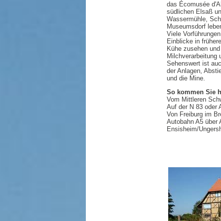
das Écomusée d'Al
südlichen Elsaß un
Wassermühle, Schna
Museumsdorf leben
Viele Vorführungen
Einblicke in frühe
Kühe zusehen und m
Milchverarbeitung u
Sehenswert ist auc
der Anlagen, Absti
und die Mine.
So kommen Sie h
Vom Mittleren Sch
Auf der N 83 oder
Von Freiburg im Br
Autobahn A5 über 
Ensisheim/Ungers