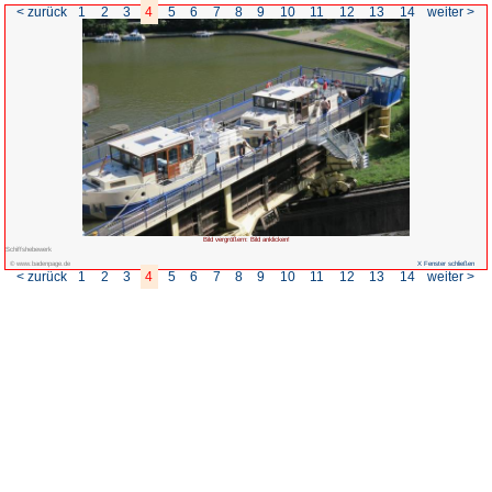
< zurück
1
2
3
4
5
6
7