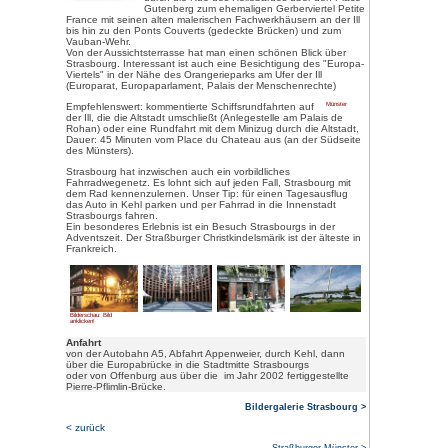
Bilderschau: Bild anklicken!
Einwohner: ca. 252.000 (Großra
Größte Stadt des Elsass, Haupt
und Sitz verschiedener europäis
wurde Strasbourg als Argentora
Um
Strasbour
verschiedene M
Stadtbummel du
den schönsten 
Ausgehend von
alten Zollhaus 
Schritten zum 
Sehenswert auf
Maison Kammerze