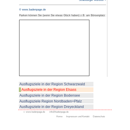
Fachwerkbau (h
durch die Rue 
Gutenberg zum 
France mit seinen alten maleris
bis hin zu den Ponts Couverts 
Vauban-Wehr.
Von der Aussichtsterrasse hat 
Strasbourg. Interessant ist auc
Viertels" in der Nähe des Orange
(Europarat, Europaparlament, P
Empfehlenswert: kommentierte S
der Ill, die die Altstadt umschli
Rohan) oder eine Rundfahrt mit 
Dauer: 45 Minuten vom Place d
des Münsters).
Strasbourg hat inzwischen auch e
Fahrradwegenetz. Es lohnt sich 
dem Rad kennenzulernen. Unser 