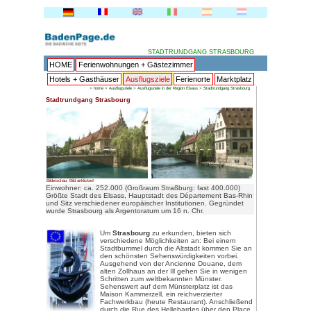
HOME
Ferienwohnungen + 
Hotels + Gasthäuser
Ausflu
>
home
>
Ausflugsziele
>
Ausflu
Stadtrundgang Strasbourg