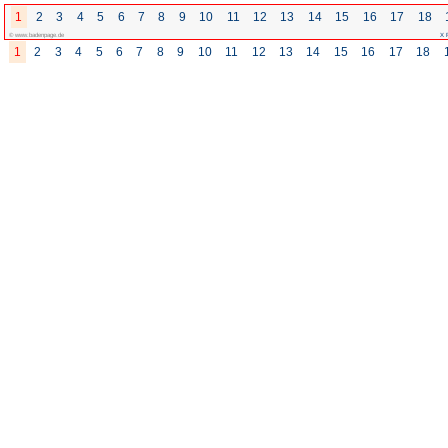
1
2
3
4
5
6
7
8
9
10
© www.badenpage.de
1
2
3
4
5
6
7
8
9
10