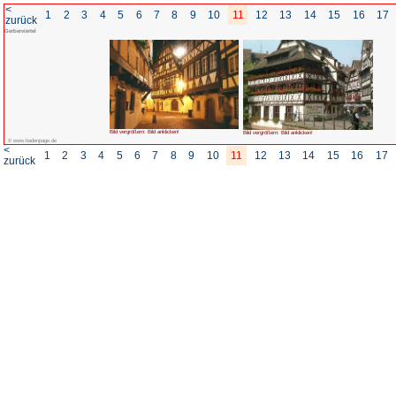
<
1
2
3
4
5
6
7
8
zurück
Gerberviertel
Bild vergrößern: Bild anklicken!
© www.badenpage.de
<
1
2
3
4
5
6
7
8
zurück