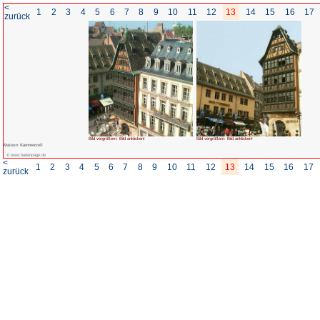
<
1
2
3
4
5
6
7
8
zurück
Bild vergrößern: Bild anklicken!
Maison Kammerzell