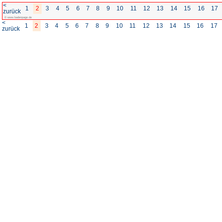
<
1
2
3
4
5
6
7
8
zurück
© www.badenpage.de
<
1
2
3
4
5
6
7
8
zurück