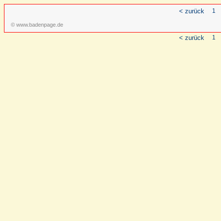
< zurück
1
© www.badenpage.de
< zurück
1