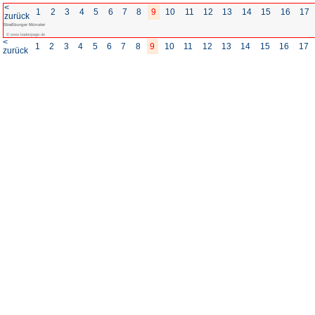
<
1
2
3
4
5
6
7
8
zurück
Straßburger Münster
© www.badenpage.de
<
1
2
3
4
5
6
7
8
zurück