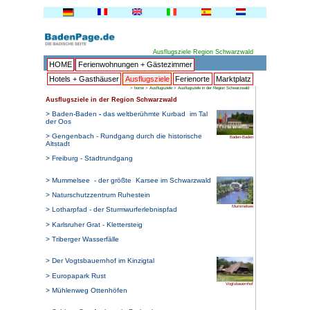
HOME
Ferienwohnungen + 
Hotels + Gasthäuser
Ausflu
>
home
Ausflugsziele in der Region Sc
> Baden-Baden
-
das weltberüh
der Oos
> Gengenbach - Rundgang durch
Altstadt