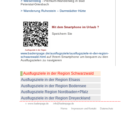
> Schloss Staufenberg in Durba
> Klosterruine Allerheiligen und 
> Wallfahrtskirche Maria Krönu
> Burgruine Schauenburg in Obe
> Schloss Ortenberg im Kinzigta
> Benediktiner - Kloster Alpirsba
> Burg Hohenzollern auf der Sc
> Burgruine Hohengeroldseck
> Kloster Hirsau