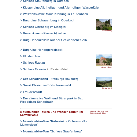
> Freiburg - Stadtrundgang
> Mummelsee - der größte Kar
> Naturschutzzentrum Ruhestei
> Lotharpfad - der Sturmwurferl
> Karlsruher Grat - Klettersteig
> Triberger Wasserfälle
> Der Vogtsbauernhof im Kinzigt
> Europapark Rust
> Mühlenweg Ottenhöfen