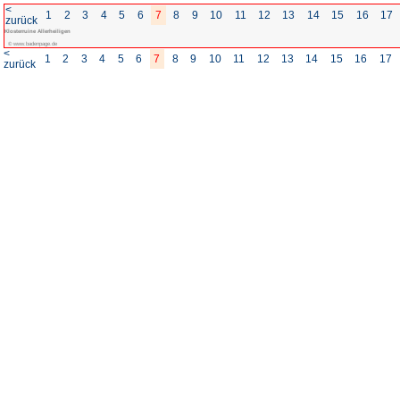
<
1
2
3
4
5
6
7
8
zurück
Klosterruine Allerheiligen
© www.badenpage.de
<
1
2
3
4
5
6
7
8
zurück