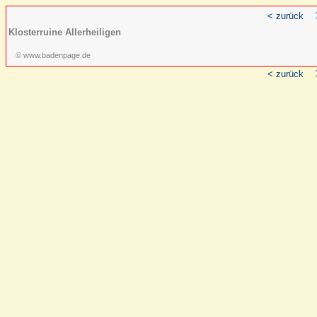
< zurück
Klosterruine Allerheiligen
© www.badenpage.de
< zurück