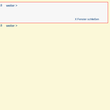
18
weiter >
X Fenster schließen
18
weiter >