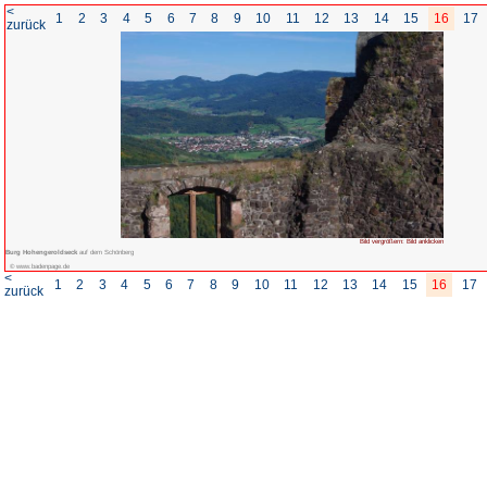
<
1
2
3
4
5
6
7
8
zurück