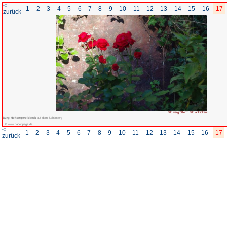
<
1
2
3
4
5
6
7
8
zurück