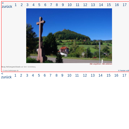
<
1
2
3
4
5
6
7
8
zurück