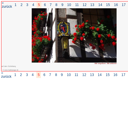
<
1
2
3
4
5
6
7
8
zurück