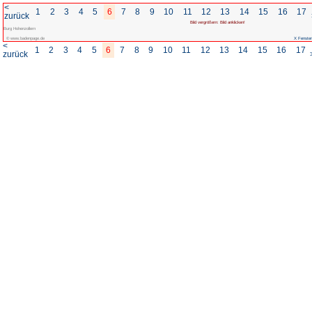
<
1
2
3
4
5
6
7
8
zurück
Burg Hohenzollern
© www.badenpage.de
<
1
2
3
4
5
6
7
8
zurück