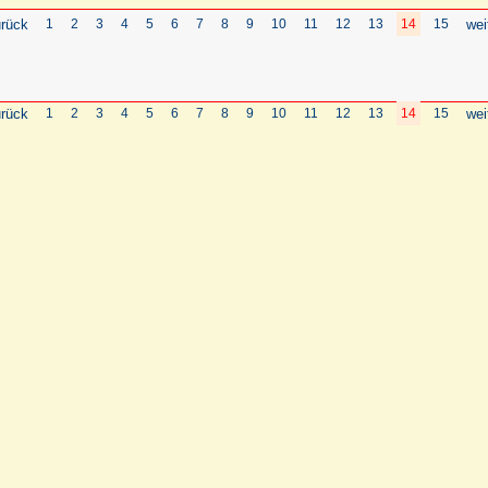
rück
1
2
3
4
5
6
7
8
9
10
11
12
13
14
15
wei
rück
1
2
3
4
5
6
7
8
9
10
11
12
13
14
15
wei