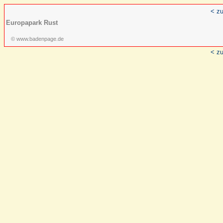
< zu
Europapark Rust
© www.badenpage.de
< zu