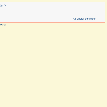
ter >
X Fenster schließen
ter >