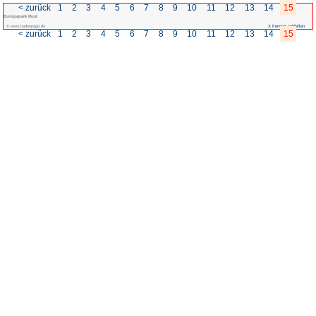
< zurück
1
2
3
4
5
6
7
Europapark Rust
© www.badenpage.de
< zurück
1
2
3
4
5
6
7