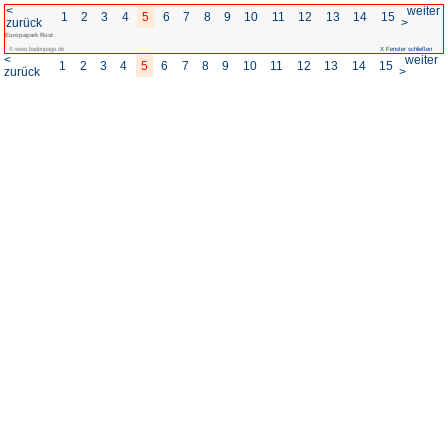
<
1
2
3
4
5
6
7
8
zurück
Europapark Rust
© www.badenpage.de
<
1
2
3
4
5
6
7
8
zurück