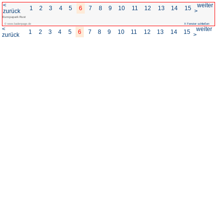
<
1
2
3
4
5
6
7
8
zurück
Europapark Rust
© www.badenpage.de
<
1
2
3
4
5
6
7
8
zurück