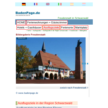
HOME
Ferienwohnungen + 
Hotels + Gasthäuser
Ausflu
>
home
>
Ausflugsziele
>
Ausflugsziele 
Bildergalerie Freudenstadt
Bildübersicht