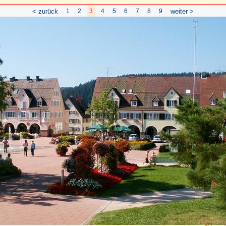
< zurück
1
2
3
4
5
6
7
8
9
weiter >