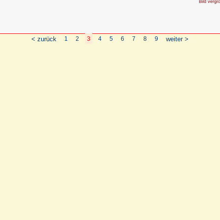
Bild vergr
< zurück
1
2
3
4
5
6
7
8
9
weiter >