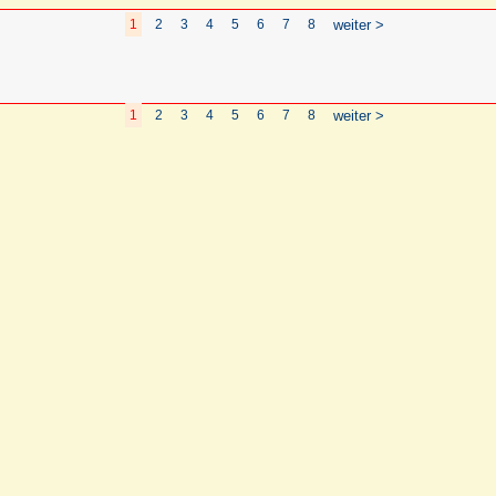
1
2
3
4
5
6
7
8
weiter >
1
2
3
4
5
6
7
8
weiter >