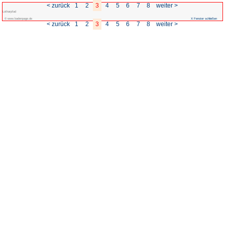
< zurück
1
2
3
Lotharpfad
© www.badenpage.de
< zurück
1
2
3