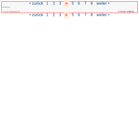
< zurück
1
2
3
Lotharpfad
© www.badenpage.de
< zurück
1
2
3