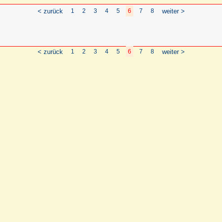
< zurück
1
2
3
4
5
6
7
8
weiter >
< zurück
1
2
3
4
5
6
7
8
weiter >