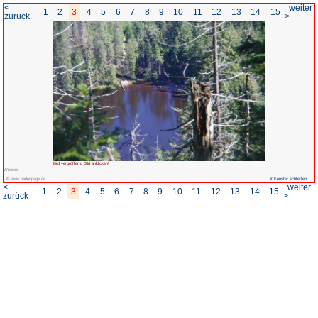
<
1
2
3
4
5
6
7
8
zurück