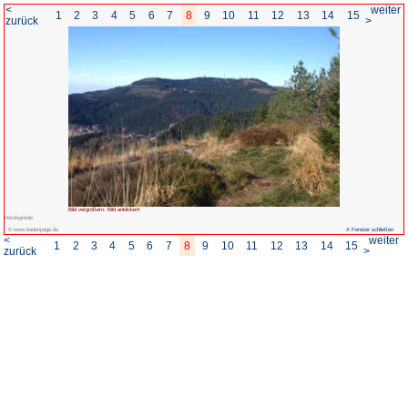
<
1
2
3
4
5
6
7
8
zurück