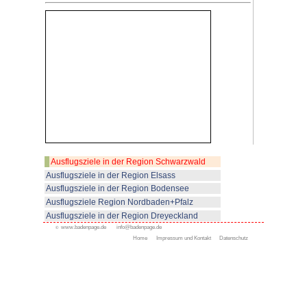
Hier beginnt der nächste Teil d
Renchtalhütte aus führt der We
Kirchberg vorbei. Auf einem sc
Wald und Wiesen ein Stück ber
Landschaft ist abwechslungsrei
Ausblicke auf die andere Talseit
An der „Himmelsleiter“ stehen 
Genießen der herrlichen Natur.
Beim Haus Wilde Rench ist der 
erreicht. Hier gibt es einen kle
Äpfeln. Jetzt wechselt der Weg a