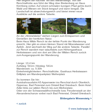
Der 13,4 km lange, gut ausges
2010 eingerichtet und als Premiu
abwechslungsreich an Bächen vo
durch Wiesen. Er bietet wunderb
Landschaft rund um Bad Peterst
mit Bänken laden zum Ausruhen
Aussicht ein.
Ausgangspunkt ist der Wanderp
„Weiherplatz“ im Ortsteil Bad Gr
Weg führt zunächst über die Brü
ehemaligen Stau-Anlage, Überbl
Zeit, als die Rench zum Flößen 
Dann führt der Weg an den roma
wilden Rench vorbei, bis man n
Fischfelsenhütte erreicht. Von 
breiten Forstweg zur Renchtalhüt