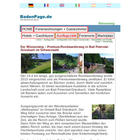
HOME
Ferienwohnungen + 
Hotels + Gasthäuser
Ausflu
>
home
>
Ausflugsziele
>
Ausflugsziele
Der Wiesensteig – Premium-Rund
Griesbach im Schwarzwald