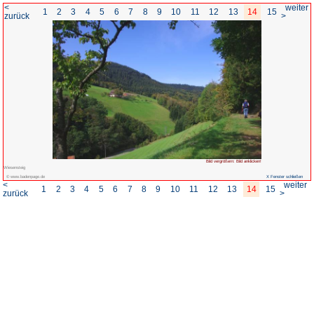
<
1
2
3
4
5
6
7
8
zurück