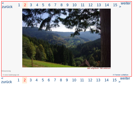
<
1
2
3
4
5
6
7
8
zurück