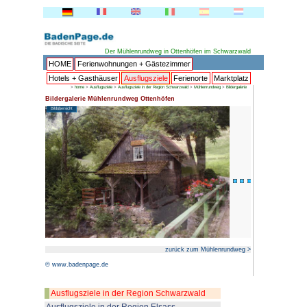
Der Mühlenrun
HOME
Ferienwohnungen + 
Hotels + Gasthäuser
Ausflu
>
home
>
Ausflugsziele
>
Ausflugsziele in
Bildergalerie Mühlenrundweg Ot
Bildübersicht