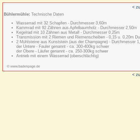
< zu
Bühlermühle:
Technische Daten
Wasserrad mit 32 Schapfen - Durchmesser 3,60m
Kammrad mit 92 Zähnen aus Apfelbaumholz - Durchmesser 2,50m
Kegelrad mit 10 Zähnen aus Metall - Durchmesser 0,25m
Transmission mit 2 Riemen und Riemenscheiben - 0,15 u. 0,20m D
2 Mühlsteine aus Kunststein (aus der Champagne) - Durchmesser 
der Untere - Fauler genannt - ca. 300-400kg schwer
der Obere - Läufer genannt - ca. 250-300kg schwer
Antrieb mit einem Wasserrad (oberschlächtig)
© www.badenpage.de
< zu