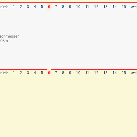
rück
1
2
3
4
5
6
7
8
9
10
11
12
13
14
15
wei
urchmesser
1,05m
rück
1
2
3
4
5
6
7
8
9
10
11
12
13
14
15
wei