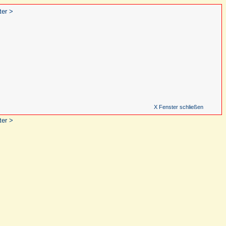
ter >
X Fenster schließen
ter >