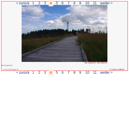
< zurück
1
2
3
4
5