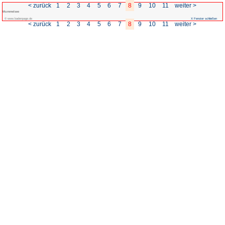
< zurück
1
2
3
4
5
Mummelsee
© www.badenpage.de
< zurück
1
2
3
4
5