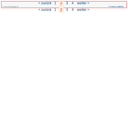
< zurück
1
© www.badenpage.de
< zurück
1