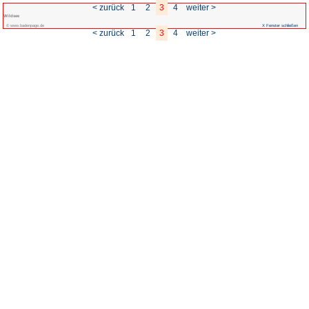
< zurück
1
Wildsee
© www.badenpage.de
< zurück
1