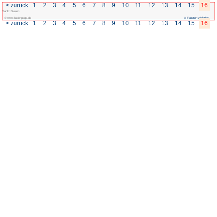
< zurück
1
2
3
4
5
6
7
Sankt Blasien
© www.badenpage.de
< zurück
1
2
3
4
5
6
7